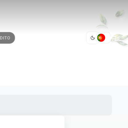
PT
DITO
1 M²
1 / 6