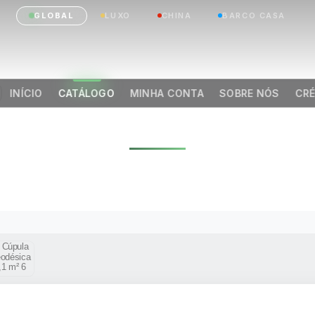
GLOBAL
LUXO
CHINA
BARCO CASA
INÍCIO
CATÁLOGO
MINHA CONTA
SOBRE NÓS
CRÉ
ULA GEODÉSICA 7,
|
Anterior
Próximo