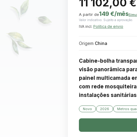
11 102,00 €
149 €
/mês
A partir de
Simu
Valor indicativo. Sujeito a aprovação.
IVA incl.
Política de envio
Origem
China
Cabine-bolha transpar
visão panorâmica para 
painel multicamada em
com rede mosquiteira, 
instalações sanitárias
Novo
2026
Metros quad