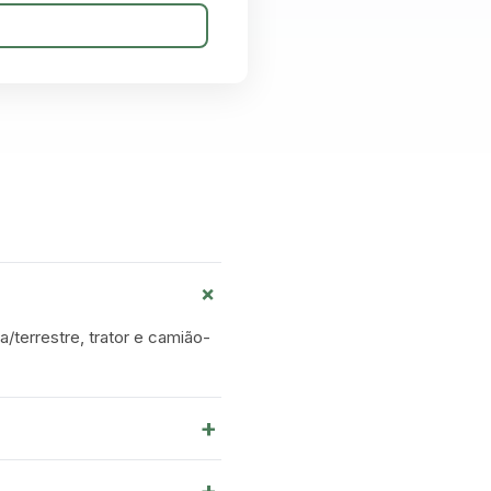
+
a/terrestre, trator e camião-
+
+