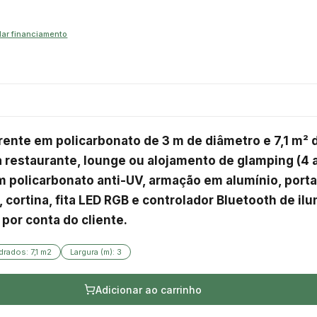
lar financiamento
ente em policarbonato de 3 m de diâmetro e 7,1 m² de
restaurante, lounge ou alojamento de glamping (4 a 
 policarbonato anti-UV, armação em alumínio, porta 
cortina, fita LED RGB e controlador Bluetooth de il
 por conta do cliente.
rados: 7,1 m2
Largura (m): 3
Adicionar ao carrinho