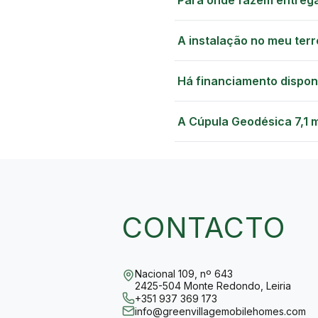
Para onde fazem entreg
A instalação no meu terr
Há financiamento dispon
A Cúpula Geodésica 7,1 
CONTACTO
Nacional 109, nº 643
2425-504 Monte Redondo, Leiria
+351 937 369 173
info@greenvillagemobilehomes.com