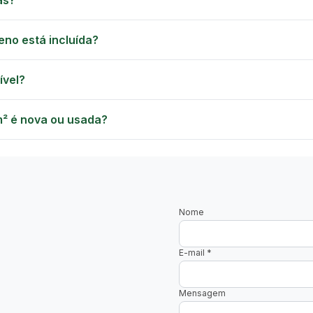
as?
GREEN VILLAGE
MOBILE HOMES
eno está incluída?
ível?
m² é nova ou usada?
Nome
E-mail
*
Mensagem