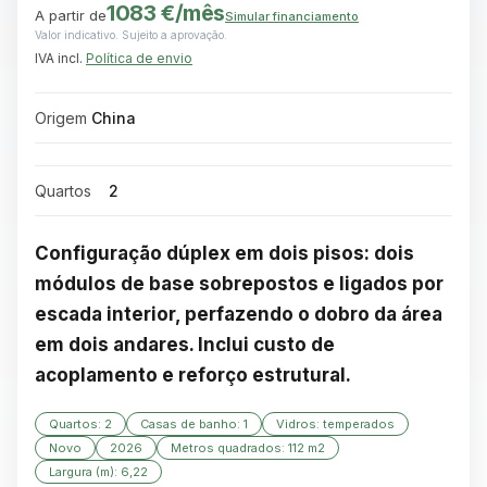
1083 €
/mês
A partir de
Simular financiamento
Valor indicativo. Sujeito a aprovação.
IVA incl.
Política de envio
Origem
China
Quartos
2
Configuração dúplex em dois pisos: dois 
módulos de base sobrepostos e ligados por 
escada interior, perfazendo o dobro da área 
em dois andares. Inclui custo de 
acoplamento e reforço estrutural.
Quartos: 2
Casas de banho: 1
Vidros: temperados
Novo
2026
Metros quadrados: 112 m2
Largura (m): 6,22