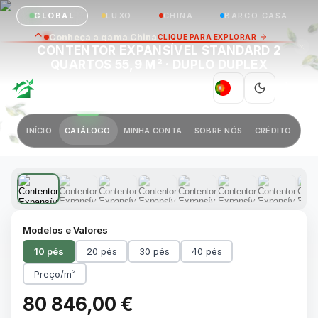
GLOBAL
LUXO
CHINA
BARCO CASA
Conheça a gama China
CLIQUE PARA EXPLORAR
CONTENTOR EXPANSÍVEL STANDARD 2
QUARTOS 55,9 M² · DUPLO DUPLEX
GREEN VILLAGE
PT
|
Anterior
Próximo
INÍCIO
CATÁLOGO
MINHA CONTA
SOBRE NÓS
CRÉDITO
1 / 21
Modelos e Valores
10 pés
20 pés
30 pés
40 pés
Preço/m²
80 846,00 €