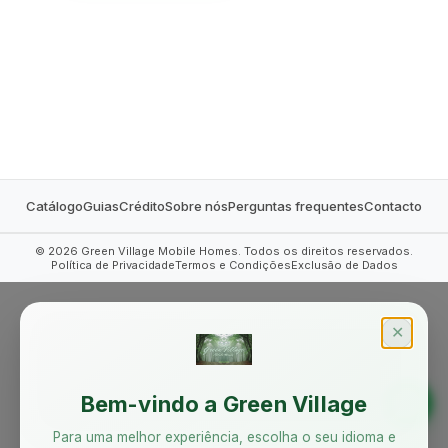
MOBILE HOMES
Catálogo
Guias
Crédito
Sobre nós
Perguntas frequentes
Contacto
©
2026
Green Village Mobile Homes. Todos os direitos reservados.
Política de Privacidade
Termos e Condições
Exclusão de Dados
✕
Bem-vindo a Green Village
Para uma melhor experiência, escolha o seu idioma e