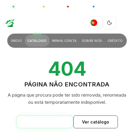
GLOBAL
LUXO
CHINA
BARCO CASA
GREEN VILLAGE
PT
INÍCIO
CATÁLOGO
MINHA CONTA
SOBRE NÓS
CRÉDITO
404
PÁGINA NÃO ENCONTRADA
A página que procura pode ter sido removida, renomeada
ou está temporariamente indisponível.
VOLTAR AO INÍCIO
Ver catálogo
GREEN VILLAGE