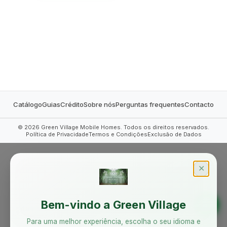
MOBILE HOMES
Catálogo
Guias
Crédito
Sobre nós
Perguntas frequentes
Contacto
©
2026
Green Village Mobile Homes. Todos os direitos reservados.
Política de Privacidade
Termos e Condições
Exclusão de Dados
✕
Bem-vindo a Green Village
Para uma melhor experiência, escolha o seu idioma e