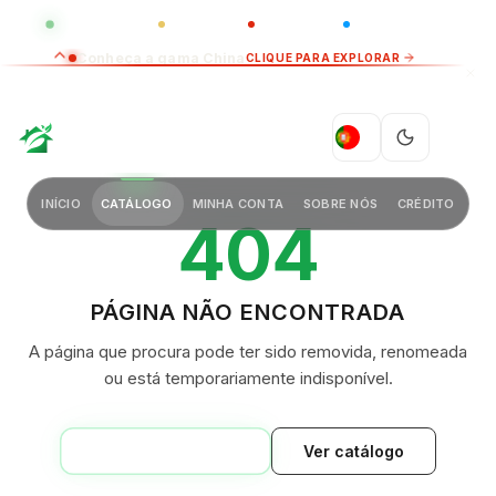
GLOBAL
LUXO
CHINA
BARCO CASA
Conheça a gama China
CLIQUE PARA EXPLORAR
GREEN VILLAGE
PT
INÍCIO
CATÁLOGO
MINHA CONTA
SOBRE NÓS
CRÉDITO
404
PÁGINA NÃO ENCONTRADA
A página que procura pode ter sido removida, renomeada
ou está temporariamente indisponível.
VOLTAR AO INÍCIO
Ver catálogo
GREEN VILLAGE