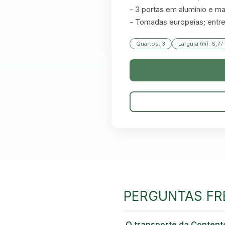
- 3 portas em alumínio e mad
- Tomadas europeias; entr
Quartos: 3
Largura (m): 6,77
PERGUNTAS FR
O transporte da Contento