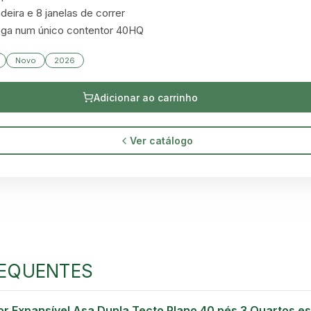
eira e 8 janelas de correr

ega num único contentor 40HQ
Novo
2026
Adicionar ao carrinho
Ver catálogo
GREEN VILLAGE
MOBILE HOMES
EQUENTES
r Expansível Asa Dupla Tecto Plano 40 pés 3 Quartos es