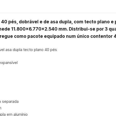
0 pés, dobrável e de asa dupla, com tecto plano e pé
ede 11.800×6.770×2.540 mm. Distribui-se por 3 qua
tregue como pacote equipado num único contentor 
el asa dupla tecto plano 40 pés

xpansível

o separada



pla em alumínio
