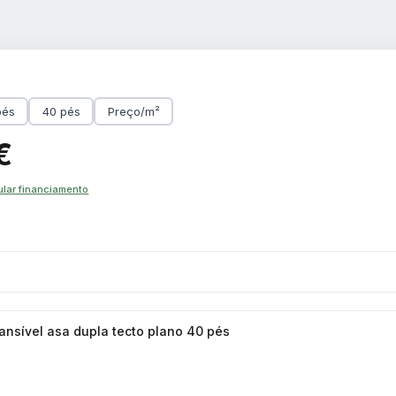
pés
40 pés
Preço/m²
€
ular financiamento
ansível asa dupla tecto plano 40 pés