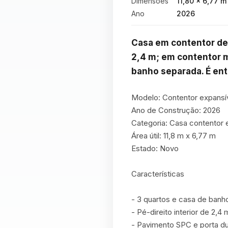
Dimensões
11,80 × 6,77 m
Ano
2026
Casa em contentor de 4
2,4 m; em contentor m
banho separada. É en
Modelo: Contentor expansív
Ano de Construção: 2026

Categoria: Casa contentor e
Área útil: 11,8 m x 6,77 m

Estado: Novo

Características

- 3 quartos e casa de banh
- Pé-direito interior de 2,4 m
- Pavimento SPC e porta du