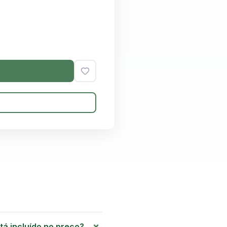
+
tá incluído no preço?