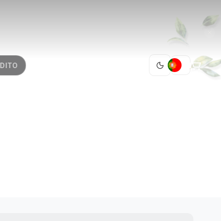
PT
DITO
VEL
NO 40
1 / 2