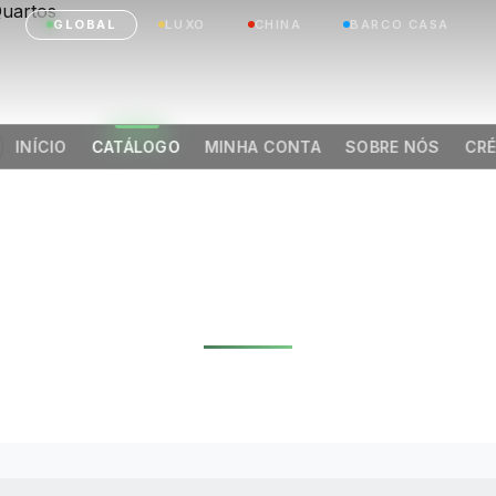
GLOBAL
LUXO
CHINA
BARCO CASA
INÍCIO
CATÁLOGO
MINHA CONTA
SOBRE NÓS
CRÉ
NTENTOR EXPANSÍ
DUPLA TECTO PLA
PÉS 3 QUARTOS
|
Anterior
Próximo