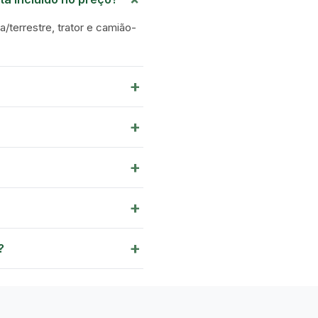
a/terrestre, trator e camião-
+
+
+
+
+
?