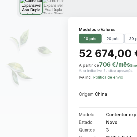
Modelos e Valores
10 pés
20 pés
30 
52 674,00 
706 €
/mês
A partir de
Sim
Valor indicativo. Sujeito a aprovação.
IVA incl.
Política de envio
Origem
China
Modelo
Contentor exp
Estado
Novo
Quartos
3