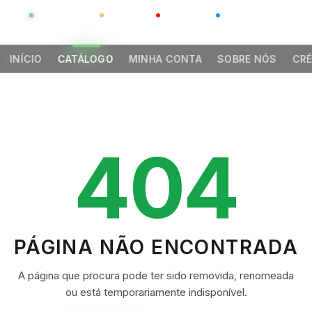
GLOBAL
LUXO
CHINA
BARCO CASA
INÍCIO
CATÁLOGO
MINHA CONTA
SOBRE NÓS
CRÉ
404
PÁGINA NÃO ENCONTRADA
A página que procura pode ter sido removida, renomeada
ou está temporariamente indisponível.