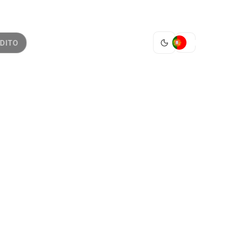
PT
DITO