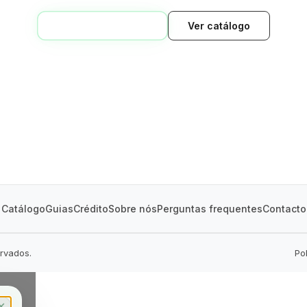
VOLTAR AO INÍCIO
Ver catálogo
GREEN VILLAGE
MOBILE HOMES
Catálogo
Guias
Crédito
Sobre nós
Perguntas frequentes
Contacto
ervados.
Po
✕