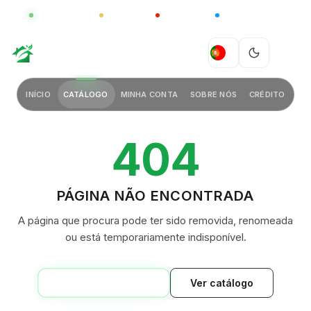
GLOBAL
LUXO
CHINA
BARCO CASA
GREEN VILLAGE
PT
INÍCIO
CATÁLOGO
MINHA CONTA
SOBRE NÓS
CRÉDITO
404
PÁGINA NÃO ENCONTRADA
A página que procura pode ter sido removida, renomeada
ou está temporariamente indisponível.
VOLTAR AO INÍCIO
Ver catálogo
GREEN VILLAGE