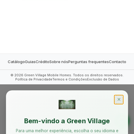
MOBILE HOMES
Catálogo
Guias
Crédito
Sobre nós
Perguntas frequentes
Contacto
©
2026
Green Village Mobile Homes. Todos os direitos reservados.
Política de Privacidade
Termos e Condições
Exclusão de Dados
✕
Bem-vindo a Green Village
Para uma melhor experiência, escolha o seu idioma e