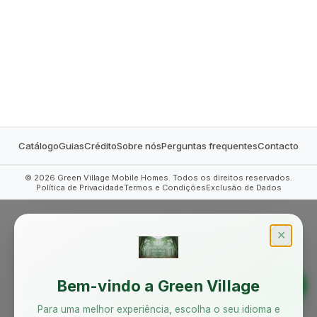
MOBILE HOMES
Catálogo
Guias
Crédito
Sobre nós
Perguntas frequentes
Contacto
©
2026
Green Village Mobile Homes. Todos os direitos reservados.
Política de Privacidade
Termos e Condições
Exclusão de Dados
✕
Bem-vindo a Green Village
Para uma melhor experiência, escolha o seu idioma e