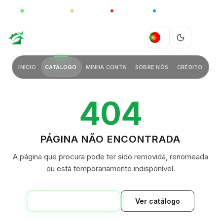
GLOBAL
LUXO
CHINA
BARCO CASA
GREEN VILLAGE
PT
INÍCIO
CATÁLOGO
MINHA CONTA
SOBRE NÓS
CRÉDITO
404
PÁGINA NÃO ENCONTRADA
A página que procura pode ter sido removida, renomeada
ou está temporariamente indisponível.
VOLTAR AO INÍCIO
Ver catálogo
GREEN VILLAGE