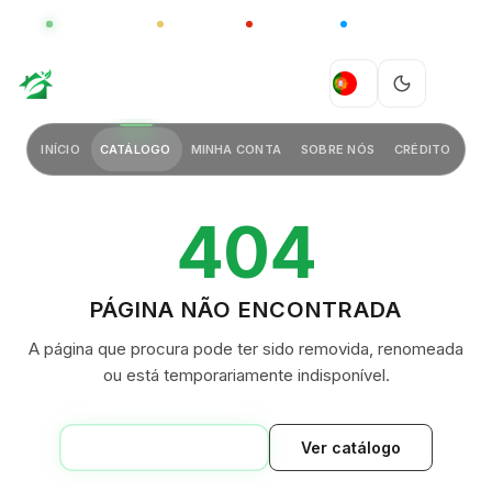
GLOBAL
LUXO
CHINA
BARCO CASA
GREEN VILLAGE
PT
INÍCIO
CATÁLOGO
MINHA CONTA
SOBRE NÓS
CRÉDITO
404
PÁGINA NÃO ENCONTRADA
A página que procura pode ter sido removida, renomeada
ou está temporariamente indisponível.
VOLTAR AO INÍCIO
Ver catálogo
GREEN VILLAGE