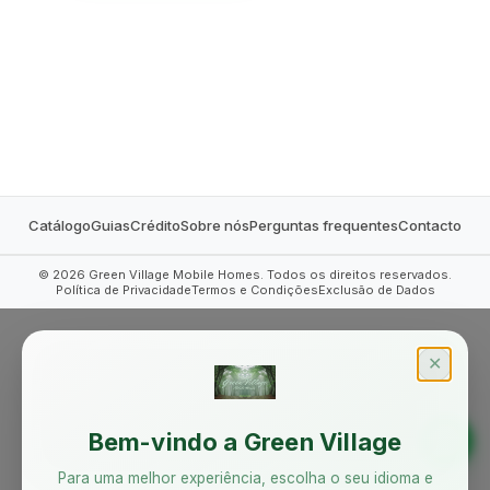
MOBILE HOMES
Catálogo
Guias
Crédito
Sobre nós
Perguntas frequentes
Contacto
©
2026
Green Village Mobile Homes. Todos os direitos reservados.
Política de Privacidade
Termos e Condições
Exclusão de Dados
✕
Bem-vindo a Green Village
Para uma melhor experiência, escolha o seu idioma e