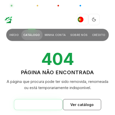
GLOBAL
LUXO
CHINA
BARCO CASA
GREEN VILLAGE
PT
INÍCIO
CATÁLOGO
MINHA CONTA
SOBRE NÓS
CRÉDITO
404
PÁGINA NÃO ENCONTRADA
A página que procura pode ter sido removida, renomeada
ou está temporariamente indisponível.
VOLTAR AO INÍCIO
Ver catálogo
GREEN VILLAGE