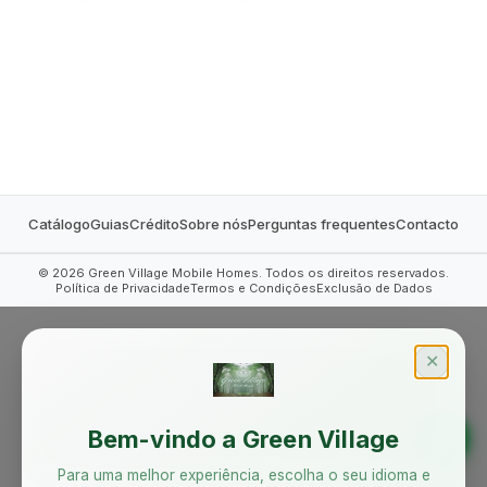
MOBILE HOMES
Catálogo
Guias
Crédito
Sobre nós
Perguntas frequentes
Contacto
©
2026
Green Village Mobile Homes. Todos os direitos reservados.
Política de Privacidade
Termos e Condições
Exclusão de Dados
✕
Bem-vindo a Green Village
Para uma melhor experiência, escolha o seu idioma e