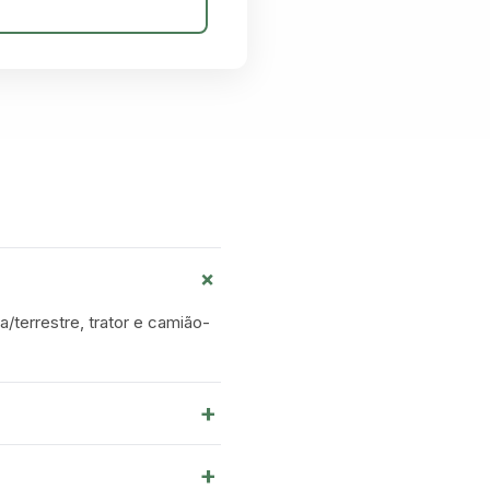
+
a/terrestre, trator e camião-
+
+