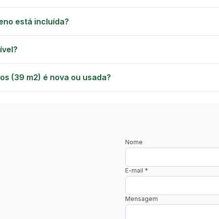
eno está incluída?
ível?
tos (39 m2) é nova ou usada?
Nome
E-mail
*
Mensagem