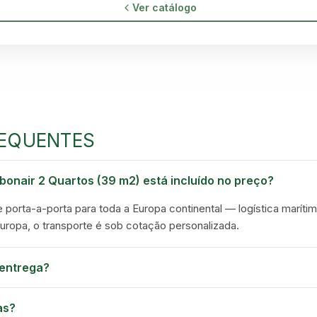
Ver catálogo
EQUENTES
GREEN VILLAGE
bonair 2 Quartos (39 m2) está incluído no preço?
MOBILE HOMES
e porta-a-porta para toda a Europa continental — logística marítim
Europa, o transporte é sob cotação personalizada.
entrega?
as?