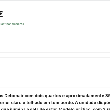
€
lar financiamento
las Debonair com dois quartos e aproximadamente 39
rior claro e telhado em tom bordô. A unidade dispõe
que ilumina a sala de estar. Modelo prático, com 3,6