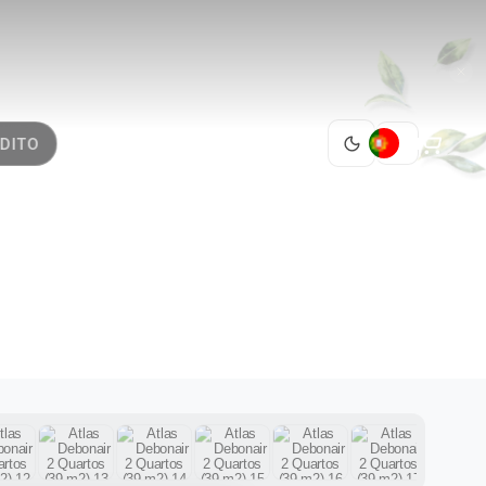
PT
DITO
ARTOS
1 / 22