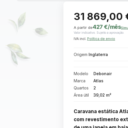
31 869,00 
427 €
/mês
A partir de
Simu
Valor indicativo. Sujeito a aprovação.
IVA incl.
Política de envio
Origem
Inglaterra
Modelo
Debonair
Marca
Atlas
Quartos
2
Área útil
39,02 m²
Caravana estática At
com revestimento exte
de uma janela em baía 