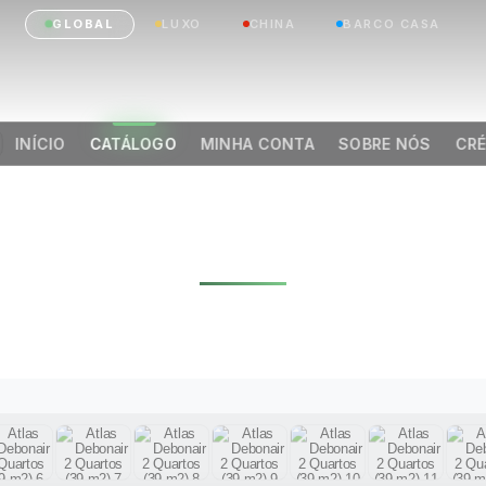
GLOBAL
LUXO
CHINA
BARCO CASA
INÍCIO
CATÁLOGO
MINHA CONTA
SOBRE NÓS
CRÉ
S DEBONAIR 2 QU
(39 M2)
|
Anterior
Próximo