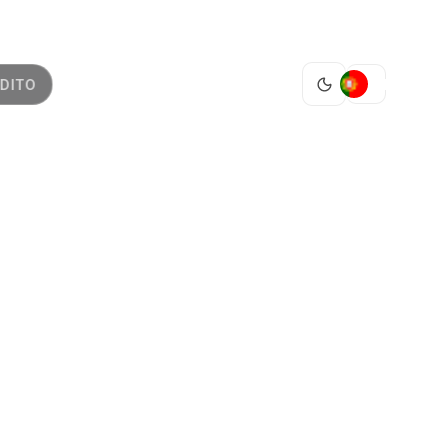
PT
DITO