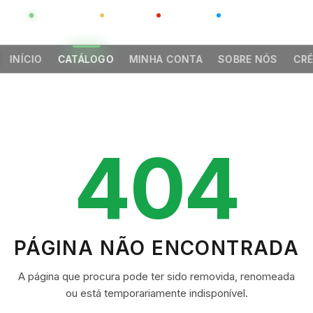
GLOBAL
LUXO
CHINA
BARCO CASA
INÍCIO
CATÁLOGO
MINHA CONTA
SOBRE NÓS
CRÉ
404
PÁGINA NÃO ENCONTRADA
A página que procura pode ter sido removida, renomeada
ou está temporariamente indisponível.