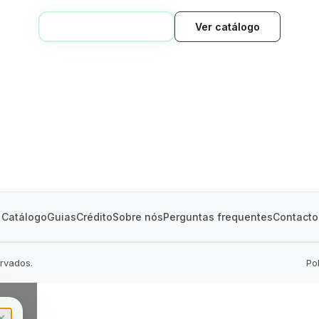
VOLTAR AO INÍCIO
Ver catálogo
GREEN VILLAGE
MOBILE HOMES
Catálogo
Guias
Crédito
Sobre nós
Perguntas frequentes
Contacto
ervados.
Po
✕