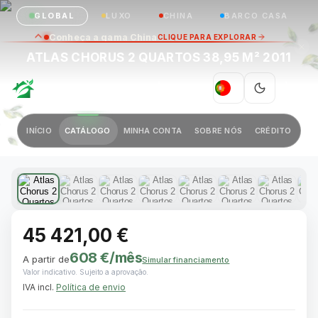
GLOBAL
LUXO
CHINA
BARCO CASA
Conheça a gama China
CLIQUE PARA EXPLORAR
ATLAS CHORUS 2 QUARTOS 38,95 M² 2011
GREEN VILLAGE
|
PT
Anterior
Próximo
INÍCIO
CATÁLOGO
MINHA CONTA
SOBRE NÓS
CRÉDITO
1 / 17
45 421,00 €
608 €
/mês
A partir de
Simular financiamento
Valor indicativo. Sujeito a aprovação.
IVA incl.
Política de envio