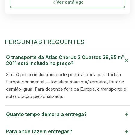
Ver catálogo
PERGUNTAS FREQUENTES
O transporte da Atlas Chorus 2 Quartos 38,95 m²
+
2011 está incluído no preço?
Sim. O preço inclui transporte porta-a-porta para toda a
Europa continental — logística marítima/terrestre, trator e
GREEN VILLAGE
camião-grua. Para destinos fora da Europa, o transporte é
MOBILE HOMES
sob cotação personalizada.
+
Quanto tempo demora a entrega?
+
Para onde fazem entregas?