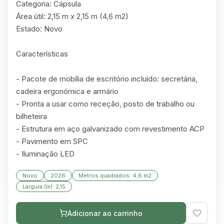
Categoria: Cápsula

Área útil: 2,15 m x 2,15 m (4,6 m2)

Estado: Novo

Características

- Pacote de mobília de escritório incluído: secretária, 
cadeira ergonómica e armário

- Pronta a usar como receção, posto de trabalho ou 
bilheteira

- Estrutura em aço galvanizado com revestimento ACP

- Pavimento em SPC

- Iluminação LED
Novo
2026
Metros quadrados: 4,6 m2
Largura (m): 2,15
Adicionar ao carrinho