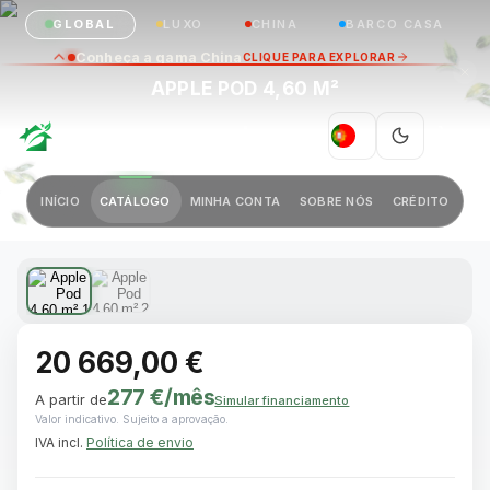
GLOBAL
LUXO
CHINA
BARCO CASA
Conheça a gama China
CLIQUE PARA EXPLORAR
APPLE POD 4,60 M²
GREEN VILLAGE
|
PT
Anterior
Próximo
INÍCIO
CATÁLOGO
MINHA CONTA
SOBRE NÓS
CRÉDITO
1 / 2
20 669,00 €
277 €
/mês
A partir de
Simular financiamento
Valor indicativo. Sujeito a aprovação.
IVA incl.
Política de envio