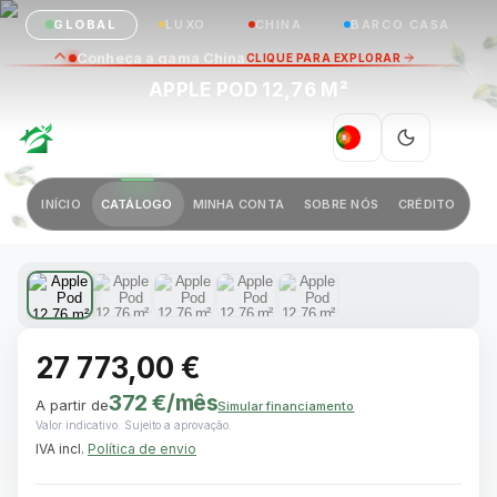
GLOBAL
LUXO
CHINA
BARCO CASA
Conheça a gama China
CLIQUE PARA EXPLORAR
APPLE POD 12,76 M²
GREEN VILLAGE
|
PT
Anterior
Próximo
INÍCIO
CATÁLOGO
MINHA CONTA
SOBRE NÓS
CRÉDITO
1 / 5
27 773,00 €
372 €
/mês
A partir de
Simular financiamento
Valor indicativo. Sujeito a aprovação.
IVA incl.
Política de envio