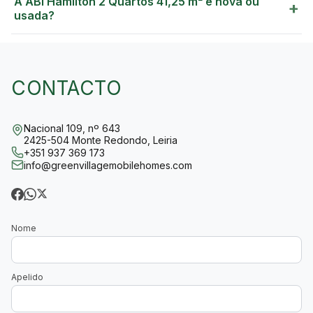
A ABI Hamilton 2 Quartos 41,25 m² é nova ou
+
usada?
CONTACTO
Nacional 109, nº 643
2425-504 Monte Redondo, Leiria
+351 937 369 173
info@greenvillagemobilehomes.com
Nome
Apelido