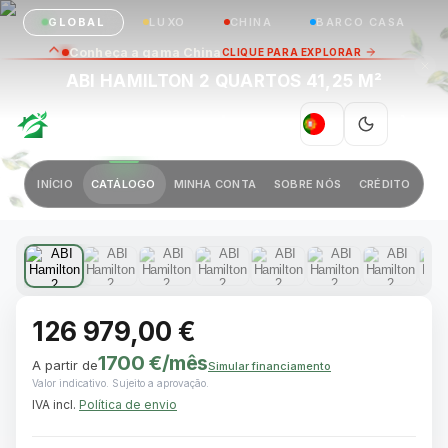
GLOBAL
LUXO
CHINA
BARCO CASA
Conheça a gama China
CLIQUE PARA EXPLORAR
ABI HAMILTON 2 QUARTOS 41,25 M²
GREEN VILLAGE
|
PT
Anterior
Próximo
INÍCIO
CATÁLOGO
MINHA CONTA
SOBRE NÓS
CRÉDITO
1 / 13
126 979,00 €
1700 €
/mês
A partir de
Simular financiamento
Valor indicativo. Sujeito a aprovação.
IVA incl.
Política de envio