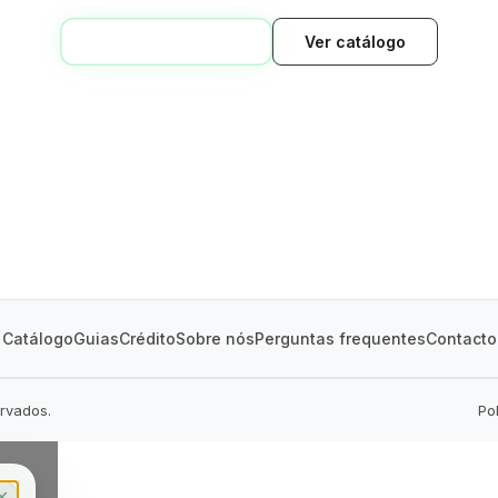
VOLTAR AO INÍCIO
Ver catálogo
GREEN VILLAGE
MOBILE HOMES
Catálogo
Guias
Crédito
Sobre nós
Perguntas frequentes
Contacto
ervados.
Po
✕