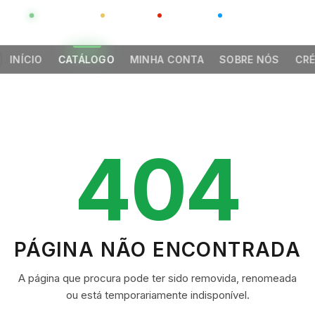
GLOBAL
LUXO
CHINA
BARCO CASA
INÍCIO
CATÁLOGO
MINHA CONTA
SOBRE NÓS
CRÉ
404
PÁGINA NÃO ENCONTRADA
A página que procura pode ter sido removida, renomeada
ou está temporariamente indisponível.