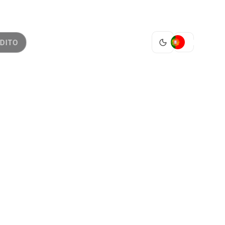
PT
DITO