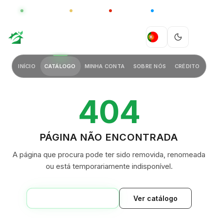
GLOBAL
LUXO
CHINA
BARCO CASA
GREEN VILLAGE
PT
INÍCIO
CATÁLOGO
MINHA CONTA
SOBRE NÓS
CRÉDITO
404
PÁGINA NÃO ENCONTRADA
A página que procura pode ter sido removida, renomeada
ou está temporariamente indisponível.
VOLTAR AO INÍCIO
Ver catálogo
GREEN VILLAGE