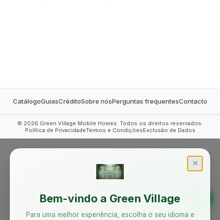
MOBILE HOMES
Catálogo
Guias
Crédito
Sobre nós
Perguntas frequentes
Contacto
©
2026
Green Village Mobile Homes. Todos os direitos reservados.
Política de Privacidade
Termos e Condições
Exclusão de Dados
✕
Bem-vindo a Green Village
Para uma melhor experiência, escolha o seu idioma e