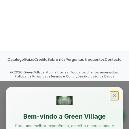
MOBILE HOMES
Catálogo
Guias
Crédito
Sobre nós
Perguntas frequentes
Contacto
©
2026
Green Village Mobile Homes. Todos os direitos reservados.
Política de Privacidade
Termos e Condições
Exclusão de Dados
✕
Bem-vindo a Green Village
Para uma melhor experiência, escolha o seu idioma e