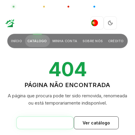
GLOBAL
LUXO
CHINA
BARCO CASA
GREEN VILLAGE
PT
INÍCIO
CATÁLOGO
MINHA CONTA
SOBRE NÓS
CRÉDITO
404
PÁGINA NÃO ENCONTRADA
A página que procura pode ter sido removida, renomeada
ou está temporariamente indisponível.
VOLTAR AO INÍCIO
Ver catálogo
GREEN VILLAGE