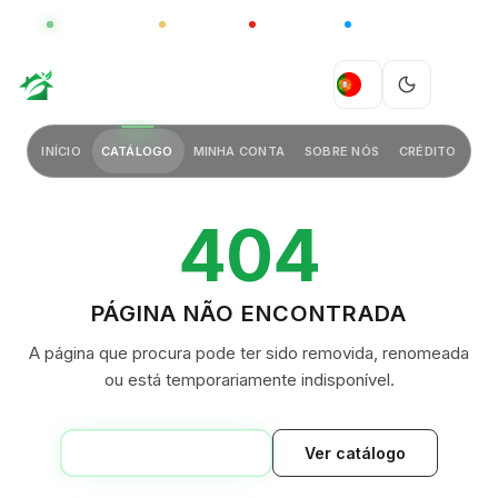
GLOBAL
LUXO
CHINA
BARCO CASA
GREEN VILLAGE
PT
INÍCIO
CATÁLOGO
MINHA CONTA
SOBRE NÓS
CRÉDITO
404
PÁGINA NÃO ENCONTRADA
A página que procura pode ter sido removida, renomeada
ou está temporariamente indisponível.
VOLTAR AO INÍCIO
Ver catálogo
GREEN VILLAGE