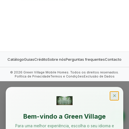
MOBILE HOMES
Catálogo
Guias
Crédito
Sobre nós
Perguntas frequentes
Contacto
©
2026
Green Village Mobile Homes. Todos os direitos reservados.
Política de Privacidade
Termos e Condições
Exclusão de Dados
✕
Bem-vindo a Green Village
Para uma melhor experiência, escolha o seu idioma e