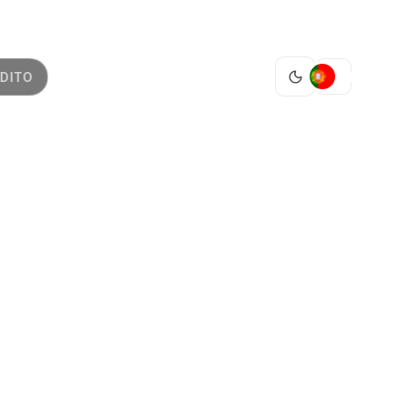
PT
DITO