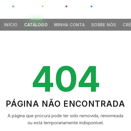
GLOBAL
LUXO
CHINA
BARCO CASA
INÍCIO
CATÁLOGO
MINHA CONTA
SOBRE NÓS
CRÉ
404
PÁGINA NÃO ENCONTRADA
A página que procura pode ter sido removida, renomeada
ou está temporariamente indisponível.