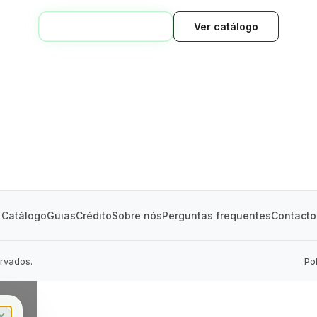
VOLTAR AO INÍCIO
Ver catálogo
GREEN VILLAGE
MOBILE HOMES
Catálogo
Guias
Crédito
Sobre nós
Perguntas frequentes
Contacto
ervados.
Po
✕