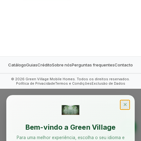
MOBILE HOMES
Catálogo
Guias
Crédito
Sobre nós
Perguntas frequentes
Contacto
©
2026
Green Village Mobile Homes. Todos os direitos reservados.
Política de Privacidade
Termos e Condições
Exclusão de Dados
✕
Bem-vindo a Green Village
Para uma melhor experiência, escolha o seu idioma e