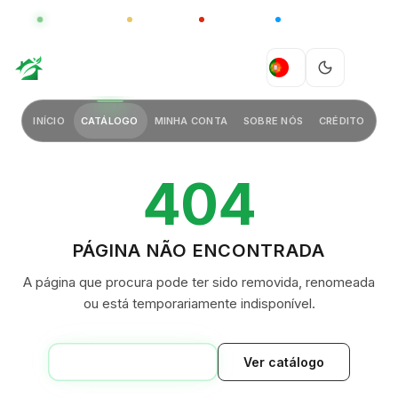
GLOBAL
LUXO
CHINA
BARCO CASA
GREEN VILLAGE
PT
INÍCIO
CATÁLOGO
MINHA CONTA
SOBRE NÓS
CRÉDITO
404
PÁGINA NÃO ENCONTRADA
A página que procura pode ter sido removida, renomeada
ou está temporariamente indisponível.
VOLTAR AO INÍCIO
Ver catálogo
GREEN VILLAGE