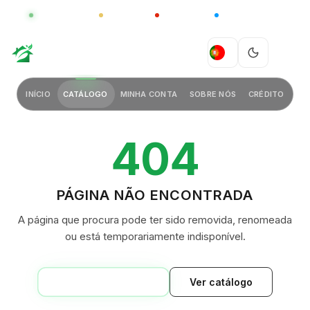
GLOBAL
LUXO
CHINA
BARCO CASA
GREEN VILLAGE
PT
INÍCIO
CATÁLOGO
MINHA CONTA
SOBRE NÓS
CRÉDITO
404
PÁGINA NÃO ENCONTRADA
A página que procura pode ter sido removida, renomeada
ou está temporariamente indisponível.
VOLTAR AO INÍCIO
Ver catálogo
GREEN VILLAGE