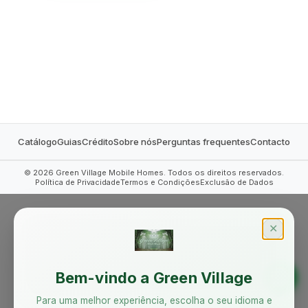
MOBILE HOMES
Catálogo
Guias
Crédito
Sobre nós
Perguntas frequentes
Contacto
©
2026
Green Village Mobile Homes. Todos os direitos reservados.
Política de Privacidade
Termos e Condições
Exclusão de Dados
✕
Bem-vindo a Green Village
Para uma melhor experiência, escolha o seu idioma e