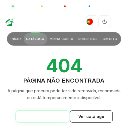
GLOBAL
LUXO
CHINA
BARCO CASA
GREEN VILLAGE
PT
INÍCIO
CATÁLOGO
MINHA CONTA
SOBRE NÓS
CRÉDITO
404
PÁGINA NÃO ENCONTRADA
A página que procura pode ter sido removida, renomeada
ou está temporariamente indisponível.
VOLTAR AO INÍCIO
Ver catálogo
GREEN VILLAGE