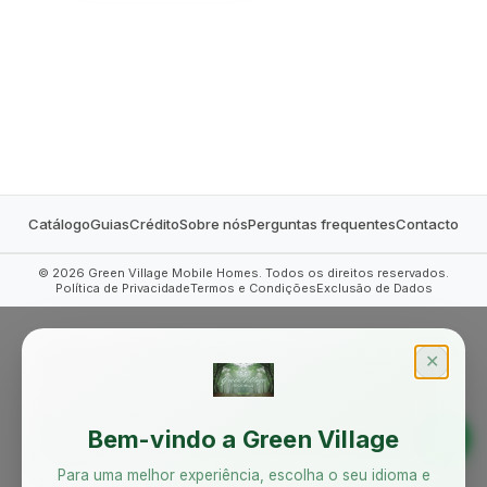
MOBILE HOMES
Catálogo
Guias
Crédito
Sobre nós
Perguntas frequentes
Contacto
©
2026
Green Village Mobile Homes. Todos os direitos reservados.
Política de Privacidade
Termos e Condições
Exclusão de Dados
✕
Bem-vindo a Green Village
Para uma melhor experiência, escolha o seu idioma e