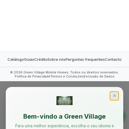
MOBILE HOMES
Catálogo
Guias
Crédito
Sobre nós
Perguntas frequentes
Contacto
©
2026
Green Village Mobile Homes. Todos os direitos reservados.
Política de Privacidade
Termos e Condições
Exclusão de Dados
✕
Bem-vindo a Green Village
Para uma melhor experiência, escolha o seu idioma e