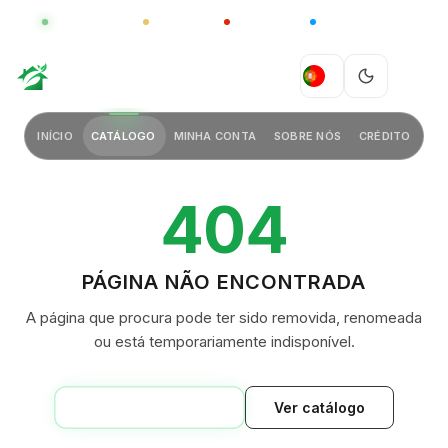
GLOBAL
LUXO
CHINA
BARCO CASA
GREEN VILLAGE
PT
INÍCIO
CATÁLOGO
MINHA CONTA
SOBRE NÓS
CRÉDITO
404
PÁGINA NÃO ENCONTRADA
A página que procura pode ter sido removida, renomeada
ou está temporariamente indisponível.
VOLTAR AO INÍCIO
Ver catálogo
GREEN VILLAGE