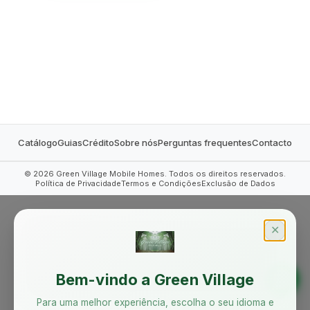
MOBILE HOMES
Catálogo
Guias
Crédito
Sobre nós
Perguntas frequentes
Contacto
©
2026
Green Village Mobile Homes. Todos os direitos reservados.
Política de Privacidade
Termos e Condições
Exclusão de Dados
✕
Bem-vindo a Green Village
Para uma melhor experiência, escolha o seu idioma e