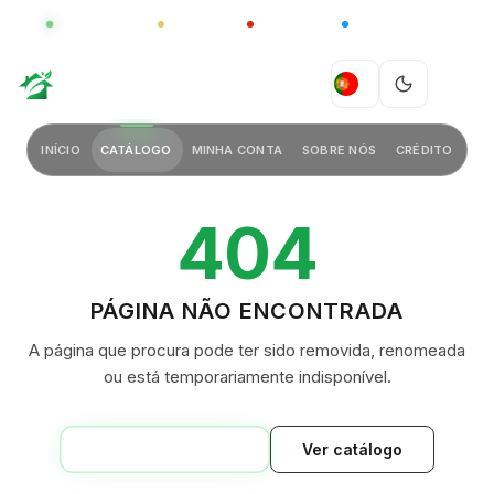
GLOBAL
LUXO
CHINA
BARCO CASA
GREEN VILLAGE
PT
INÍCIO
CATÁLOGO
MINHA CONTA
SOBRE NÓS
CRÉDITO
404
PÁGINA NÃO ENCONTRADA
A página que procura pode ter sido removida, renomeada
ou está temporariamente indisponível.
VOLTAR AO INÍCIO
Ver catálogo
GREEN VILLAGE