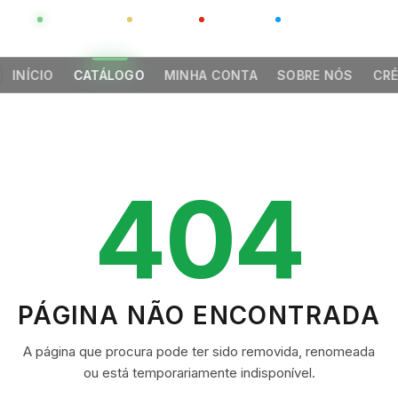
GLOBAL
LUXO
CHINA
BARCO CASA
INÍCIO
CATÁLOGO
MINHA CONTA
SOBRE NÓS
CRÉ
404
PÁGINA NÃO ENCONTRADA
A página que procura pode ter sido removida, renomeada
ou está temporariamente indisponível.