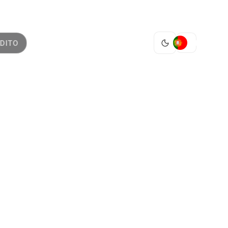
PT
DITO