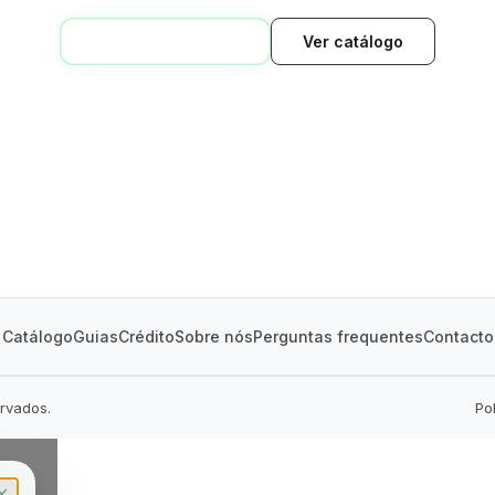
VOLTAR AO INÍCIO
Ver catálogo
GREEN VILLAGE
MOBILE HOMES
Catálogo
Guias
Crédito
Sobre nós
Perguntas frequentes
Contacto
ervados.
Po
✕