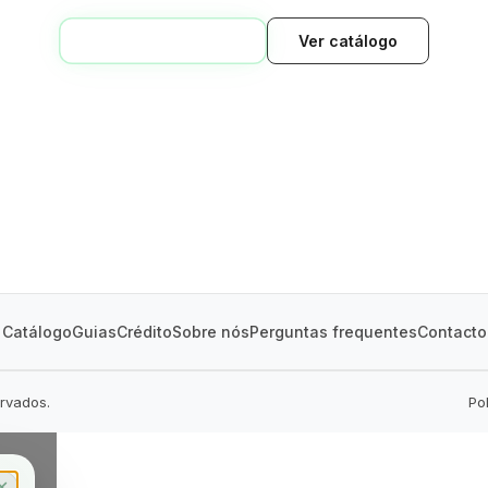
VOLTAR AO INÍCIO
Ver catálogo
GREEN VILLAGE
MOBILE HOMES
Catálogo
Guias
Crédito
Sobre nós
Perguntas frequentes
Contacto
ervados.
Po
✕