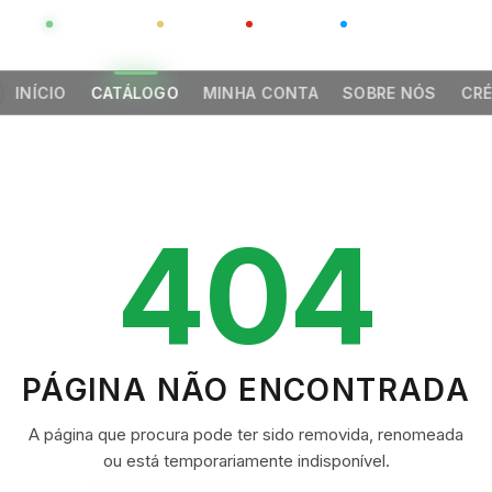
GLOBAL
LUXO
CHINA
BARCO CASA
INÍCIO
CATÁLOGO
MINHA CONTA
SOBRE NÓS
CRÉ
404
PÁGINA NÃO ENCONTRADA
A página que procura pode ter sido removida, renomeada
ou está temporariamente indisponível.