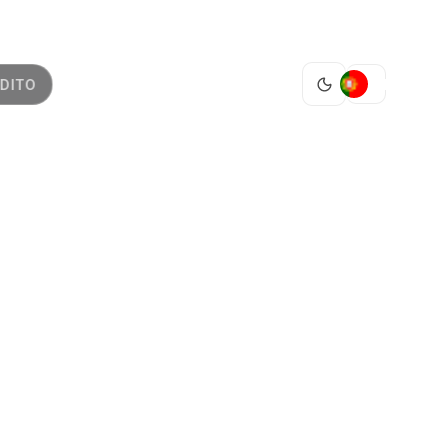
PT
DITO