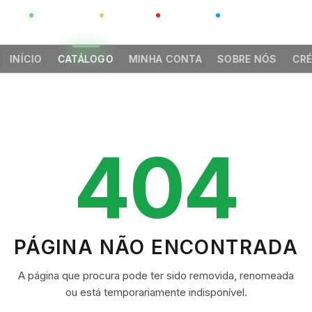
GLOBAL
LUXO
CHINA
BARCO CASA
INÍCIO
CATÁLOGO
MINHA CONTA
SOBRE NÓS
CRÉ
404
PÁGINA NÃO ENCONTRADA
A página que procura pode ter sido removida, renomeada
ou está temporariamente indisponível.