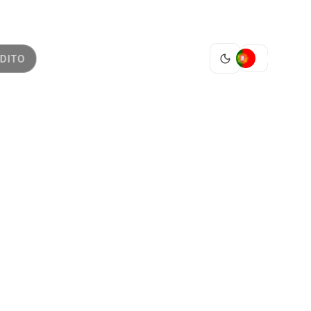
PT
DITO