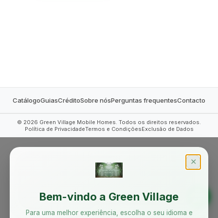
MOBILE HOMES
Catálogo
Guias
Crédito
Sobre nós
Perguntas frequentes
Contacto
©
2026
Green Village Mobile Homes. Todos os direitos reservados.
Política de Privacidade
Termos e Condições
Exclusão de Dados
✕
Bem-vindo a Green Village
Para uma melhor experiência, escolha o seu idioma e