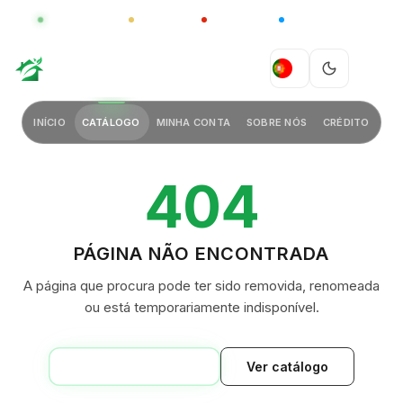
GLOBAL
LUXO
CHINA
BARCO CASA
GREEN VILLAGE
PT
INÍCIO
CATÁLOGO
MINHA CONTA
SOBRE NÓS
CRÉDITO
404
PÁGINA NÃO ENCONTRADA
A página que procura pode ter sido removida, renomeada
ou está temporariamente indisponível.
VOLTAR AO INÍCIO
Ver catálogo
GREEN VILLAGE