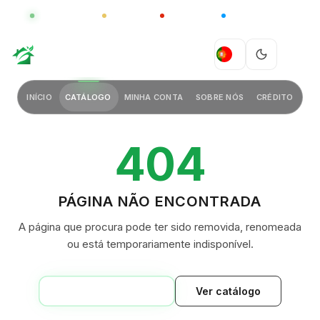
GLOBAL
LUXO
CHINA
BARCO CASA
GREEN VILLAGE
PT
INÍCIO
CATÁLOGO
MINHA CONTA
SOBRE NÓS
CRÉDITO
404
PÁGINA NÃO ENCONTRADA
A página que procura pode ter sido removida, renomeada
ou está temporariamente indisponível.
VOLTAR AO INÍCIO
Ver catálogo
GREEN VILLAGE