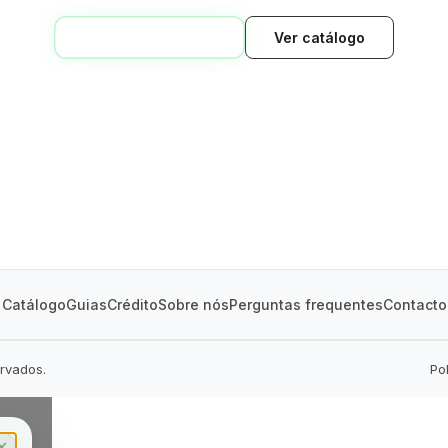
VOLTAR AO INÍCIO
Ver catálogo
GREEN VILLAGE
MOBILE HOMES
Catálogo
Guias
Crédito
Sobre nós
Perguntas frequentes
Contacto
ervados.
Po
✕