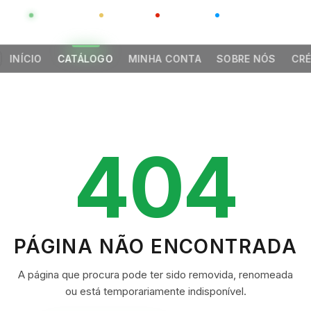
GLOBAL
LUXO
CHINA
BARCO CASA
INÍCIO
CATÁLOGO
MINHA CONTA
SOBRE NÓS
CRÉ
404
PÁGINA NÃO ENCONTRADA
A página que procura pode ter sido removida, renomeada
ou está temporariamente indisponível.