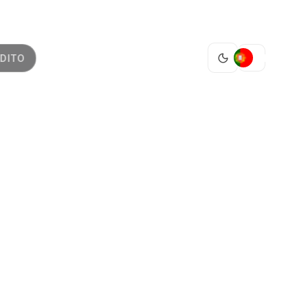
PT
DITO