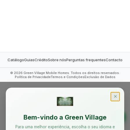
MOBILE HOMES
Catálogo
Guias
Crédito
Sobre nós
Perguntas frequentes
Contacto
©
2026
Green Village Mobile Homes. Todos os direitos reservados.
Política de Privacidade
Termos e Condições
Exclusão de Dados
✕
Bem-vindo a Green Village
Para uma melhor experiência, escolha o seu idioma e