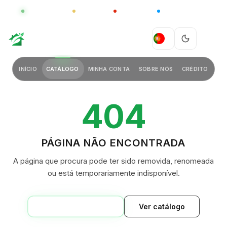
GLOBAL
LUXO
CHINA
BARCO CASA
GREEN VILLAGE
PT
INÍCIO
CATÁLOGO
MINHA CONTA
SOBRE NÓS
CRÉDITO
404
PÁGINA NÃO ENCONTRADA
A página que procura pode ter sido removida, renomeada
ou está temporariamente indisponível.
VOLTAR AO INÍCIO
Ver catálogo
GREEN VILLAGE