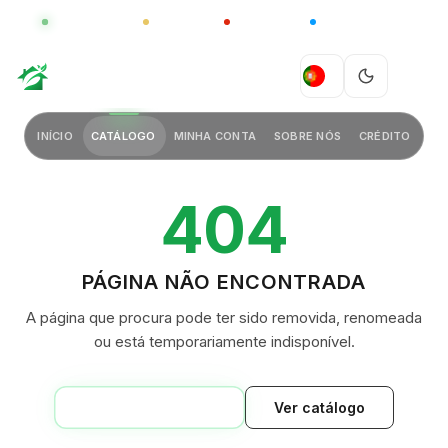
GLOBAL
LUXO
CHINA
BARCO CASA
GREEN VILLAGE
PT
INÍCIO
CATÁLOGO
MINHA CONTA
SOBRE NÓS
CRÉDITO
404
PÁGINA NÃO ENCONTRADA
A página que procura pode ter sido removida, renomeada
ou está temporariamente indisponível.
VOLTAR AO INÍCIO
Ver catálogo
GREEN VILLAGE