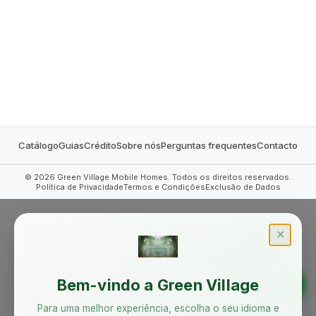
MOBILE HOMES
Catálogo
Guias
Crédito
Sobre nós
Perguntas frequentes
Contacto
©
2026
Green Village Mobile Homes. Todos os direitos reservados.
Política de Privacidade
Termos e Condições
Exclusão de Dados
✕
Bem-vindo a Green Village
Para uma melhor experiência, escolha o seu idioma e