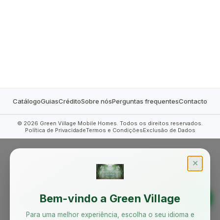
MOBILE HOMES
Catálogo
Guias
Crédito
Sobre nós
Perguntas frequentes
Contacto
©
2026
Green Village Mobile Homes. Todos os direitos reservados.
Política de Privacidade
Termos e Condições
Exclusão de Dados
✕
Bem-vindo a Green Village
Para uma melhor experiência, escolha o seu idioma e