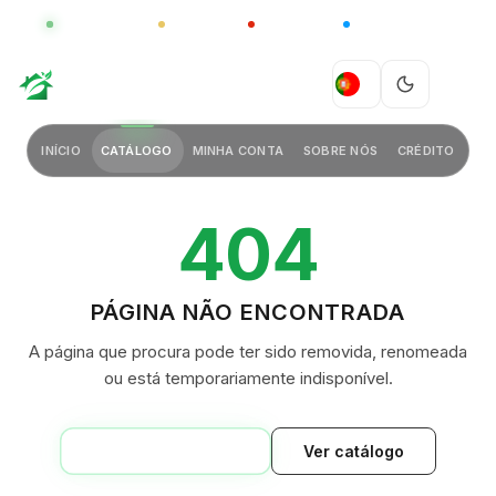
GLOBAL
LUXO
CHINA
BARCO CASA
GREEN VILLAGE
PT
INÍCIO
CATÁLOGO
MINHA CONTA
SOBRE NÓS
CRÉDITO
404
PÁGINA NÃO ENCONTRADA
A página que procura pode ter sido removida, renomeada
ou está temporariamente indisponível.
VOLTAR AO INÍCIO
Ver catálogo
GREEN VILLAGE