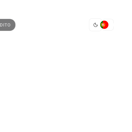
PT
DITO