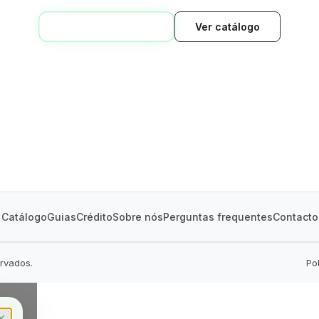
VOLTAR AO INÍCIO
Ver catálogo
GREEN VILLAGE
MOBILE HOMES
Catálogo
Guias
Crédito
Sobre nós
Perguntas frequentes
Contacto
ervados.
Po
✕