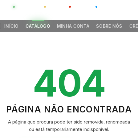
GLOBAL
LUXO
CHINA
BARCO CASA
INÍCIO
CATÁLOGO
MINHA CONTA
SOBRE NÓS
CRÉ
404
PÁGINA NÃO ENCONTRADA
A página que procura pode ter sido removida, renomeada
ou está temporariamente indisponível.