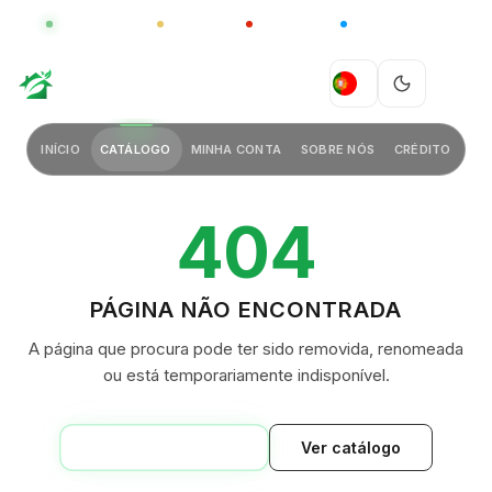
GLOBAL
LUXO
CHINA
BARCO CASA
GREEN VILLAGE
PT
INÍCIO
CATÁLOGO
MINHA CONTA
SOBRE NÓS
CRÉDITO
404
PÁGINA NÃO ENCONTRADA
A página que procura pode ter sido removida, renomeada
ou está temporariamente indisponível.
VOLTAR AO INÍCIO
Ver catálogo
GREEN VILLAGE