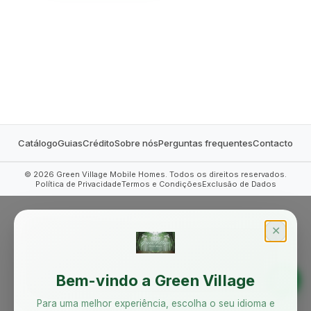
MOBILE HOMES
Catálogo
Guias
Crédito
Sobre nós
Perguntas frequentes
Contacto
©
2026
Green Village Mobile Homes. Todos os direitos reservados.
Política de Privacidade
Termos e Condições
Exclusão de Dados
✕
Bem-vindo a Green Village
Para uma melhor experiência, escolha o seu idioma e