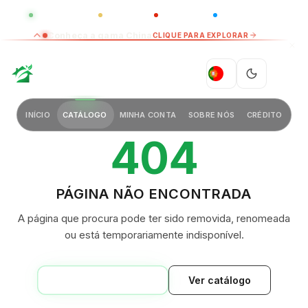
GLOBAL
LUXO
CHINA
BARCO CASA
Conheça a gama China
CLIQUE PARA EXPLORAR
GREEN VILLAGE
PT
INÍCIO
CATÁLOGO
MINHA CONTA
SOBRE NÓS
CRÉDITO
404
PÁGINA NÃO ENCONTRADA
A página que procura pode ter sido removida, renomeada
ou está temporariamente indisponível.
VOLTAR AO INÍCIO
Ver catálogo
GREEN VILLAGE