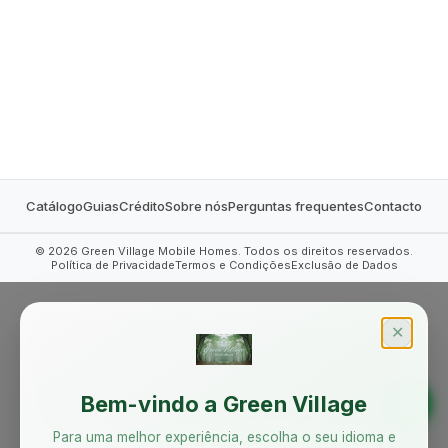
MOBILE HOMES
Catálogo
Guias
Crédito
Sobre nós
Perguntas frequentes
Contacto
©
2026
Green Village Mobile Homes. Todos os direitos reservados.
Política de Privacidade
Termos e Condições
Exclusão de Dados
✕
Bem-vindo a Green Village
Para uma melhor experiência, escolha o seu idioma e