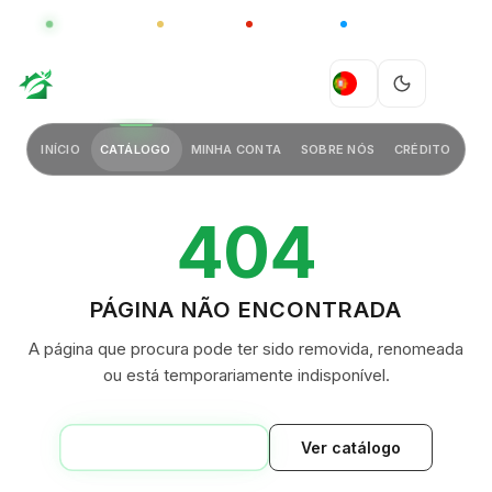
GLOBAL
LUXO
CHINA
BARCO CASA
GREEN VILLAGE
PT
INÍCIO
CATÁLOGO
MINHA CONTA
SOBRE NÓS
CRÉDITO
404
PÁGINA NÃO ENCONTRADA
A página que procura pode ter sido removida, renomeada
ou está temporariamente indisponível.
VOLTAR AO INÍCIO
Ver catálogo
GREEN VILLAGE