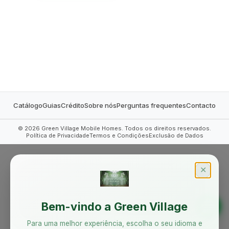
MOBILE HOMES
Catálogo
Guias
Crédito
Sobre nós
Perguntas frequentes
Contacto
©
2026
Green Village Mobile Homes. Todos os direitos reservados.
Política de Privacidade
Termos e Condições
Exclusão de Dados
✕
Bem-vindo a Green Village
Para uma melhor experiência, escolha o seu idioma e