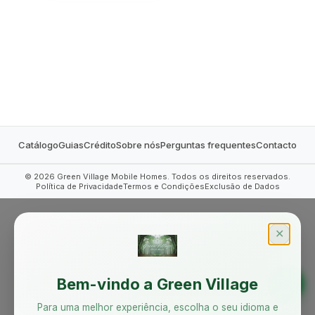
MOBILE HOMES
Catálogo
Guias
Crédito
Sobre nós
Perguntas frequentes
Contacto
©
2026
Green Village Mobile Homes. Todos os direitos reservados.
Política de Privacidade
Termos e Condições
Exclusão de Dados
✕
Bem-vindo a Green Village
Para uma melhor experiência, escolha o seu idioma e