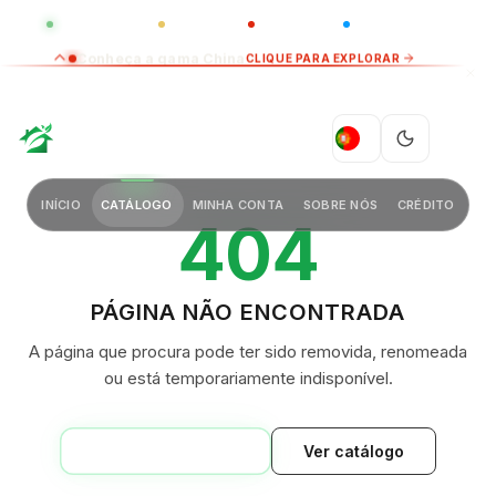
GLOBAL
LUXO
CHINA
BARCO CASA
Conheça a gama China
CLIQUE PARA EXPLORAR
GREEN VILLAGE
PT
INÍCIO
CATÁLOGO
MINHA CONTA
SOBRE NÓS
CRÉDITO
404
PÁGINA NÃO ENCONTRADA
A página que procura pode ter sido removida, renomeada
ou está temporariamente indisponível.
VOLTAR AO INÍCIO
Ver catálogo
GREEN VILLAGE