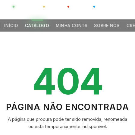
GLOBAL
LUXO
CHINA
BARCO CASA
INÍCIO
CATÁLOGO
MINHA CONTA
SOBRE NÓS
CRÉ
404
PÁGINA NÃO ENCONTRADA
A página que procura pode ter sido removida, renomeada
ou está temporariamente indisponível.