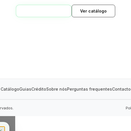
VOLTAR AO INÍCIO
Ver catálogo
GREEN VILLAGE
MOBILE HOMES
Catálogo
Guias
Crédito
Sobre nós
Perguntas frequentes
Contacto
ervados.
Po
✕