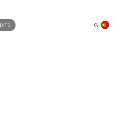
PT
DITO