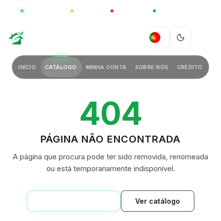
GLOBAL
LUXO
CHINA
BARCO CASA
GREEN VILLAGE
PT
INÍCIO
CATÁLOGO
MINHA CONTA
SOBRE NÓS
CRÉDITO
404
PÁGINA NÃO ENCONTRADA
A página que procura pode ter sido removida, renomeada
ou está temporariamente indisponível.
VOLTAR AO INÍCIO
Ver catálogo
GREEN VILLAGE