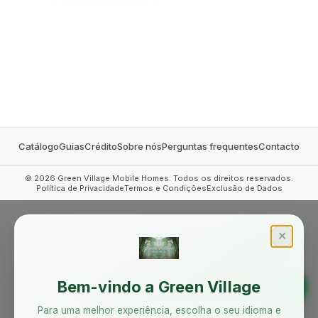
MOBILE HOMES
Catálogo
Guias
Crédito
Sobre nós
Perguntas frequentes
Contacto
©
2026
Green Village Mobile Homes. Todos os direitos reservados.
Política de Privacidade
Termos e Condições
Exclusão de Dados
✕
Bem-vindo a Green Village
Para uma melhor experiência, escolha o seu idioma e