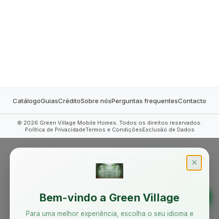
MOBILE HOMES
Catálogo
Guias
Crédito
Sobre nós
Perguntas frequentes
Contacto
©
2026
Green Village Mobile Homes. Todos os direitos reservados.
Política de Privacidade
Termos e Condições
Exclusão de Dados
✕
Bem-vindo a Green Village
Para uma melhor experiência, escolha o seu idioma e