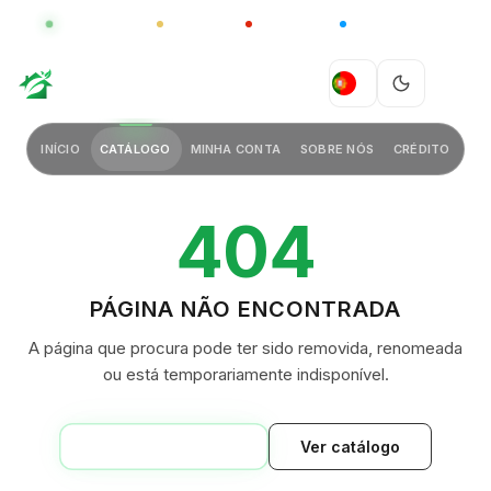
GLOBAL
LUXO
CHINA
BARCO CASA
GREEN VILLAGE
PT
INÍCIO
CATÁLOGO
MINHA CONTA
SOBRE NÓS
CRÉDITO
404
PÁGINA NÃO ENCONTRADA
A página que procura pode ter sido removida, renomeada
ou está temporariamente indisponível.
VOLTAR AO INÍCIO
Ver catálogo
GREEN VILLAGE