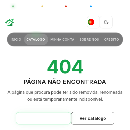
GLOBAL
LUXO
CHINA
BARCO CASA
GREEN VILLAGE
PT
INÍCIO
CATÁLOGO
MINHA CONTA
SOBRE NÓS
CRÉDITO
404
PÁGINA NÃO ENCONTRADA
A página que procura pode ter sido removida, renomeada
ou está temporariamente indisponível.
VOLTAR AO INÍCIO
Ver catálogo
GREEN VILLAGE