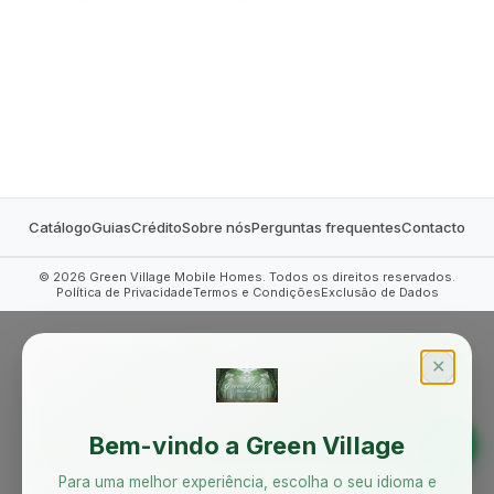
MOBILE HOMES
Catálogo
Guias
Crédito
Sobre nós
Perguntas frequentes
Contacto
©
2026
Green Village Mobile Homes. Todos os direitos reservados.
Política de Privacidade
Termos e Condições
Exclusão de Dados
✕
Bem-vindo a Green Village
Para uma melhor experiência, escolha o seu idioma e