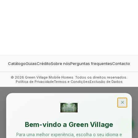
MOBILE HOMES
Catálogo
Guias
Crédito
Sobre nós
Perguntas frequentes
Contacto
©
2026
Green Village Mobile Homes. Todos os direitos reservados.
Política de Privacidade
Termos e Condições
Exclusão de Dados
✕
Bem-vindo a Green Village
Para uma melhor experiência, escolha o seu idioma e