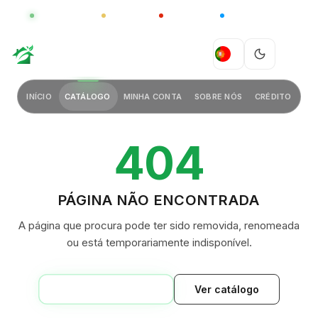
GLOBAL
LUXO
CHINA
BARCO CASA
Conheça a gama China
CLIQUE PARA EXPLORAR
GREEN VILLAGE
PT
INÍCIO
CATÁLOGO
MINHA CONTA
SOBRE NÓS
CRÉDITO
404
PÁGINA NÃO ENCONTRADA
A página que procura pode ter sido removida, renomeada
ou está temporariamente indisponível.
VOLTAR AO INÍCIO
Ver catálogo
GREEN VILLAGE