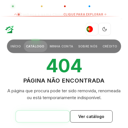
GLOBAL
LUXO
CHINA
BARCO CASA
Conheça a gama China
CLIQUE PARA EXPLORAR
GREEN VILLAGE
PT
INÍCIO
CATÁLOGO
MINHA CONTA
SOBRE NÓS
CRÉDITO
404
PÁGINA NÃO ENCONTRADA
A página que procura pode ter sido removida, renomeada
ou está temporariamente indisponível.
VOLTAR AO INÍCIO
Ver catálogo
GREEN VILLAGE