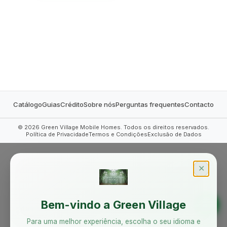
MOBILE HOMES
Catálogo
Guias
Crédito
Sobre nós
Perguntas frequentes
Contacto
©
2026
Green Village Mobile Homes. Todos os direitos reservados.
Política de Privacidade
Termos e Condições
Exclusão de Dados
✕
Bem-vindo a Green Village
Para uma melhor experiência, escolha o seu idioma e