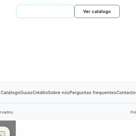
VOLTAR AO INÍCIO
Ver catálogo
GREEN VILLAGE
MOBILE HOMES
Catálogo
Guias
Crédito
Sobre nós
Perguntas frequentes
Contacto
ervados.
Po
✕