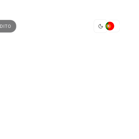
PT
DITO