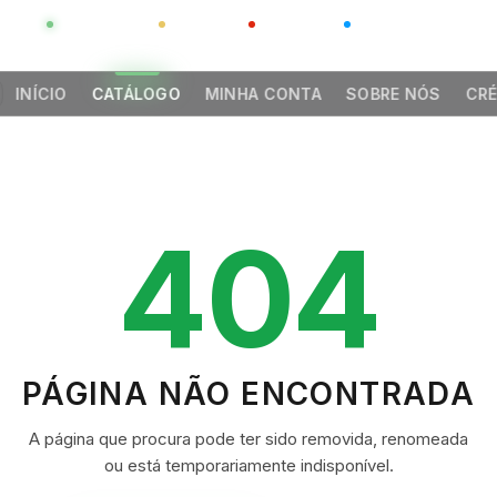
GLOBAL
LUXO
CHINA
BARCO CASA
INÍCIO
CATÁLOGO
MINHA CONTA
SOBRE NÓS
CRÉ
404
PÁGINA NÃO ENCONTRADA
A página que procura pode ter sido removida, renomeada
ou está temporariamente indisponível.