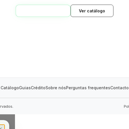
VOLTAR AO INÍCIO
Ver catálogo
GREEN VILLAGE
MOBILE HOMES
Catálogo
Guias
Crédito
Sobre nós
Perguntas frequentes
Contacto
ervados.
Po
✕