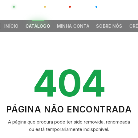
GLOBAL
LUXO
CHINA
BARCO CASA
INÍCIO
CATÁLOGO
MINHA CONTA
SOBRE NÓS
CRÉ
404
PÁGINA NÃO ENCONTRADA
A página que procura pode ter sido removida, renomeada
ou está temporariamente indisponível.