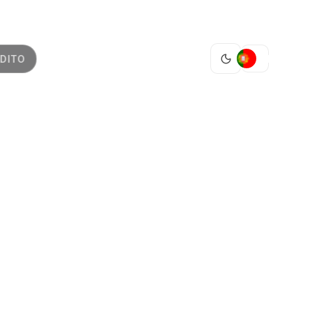
PT
DITO