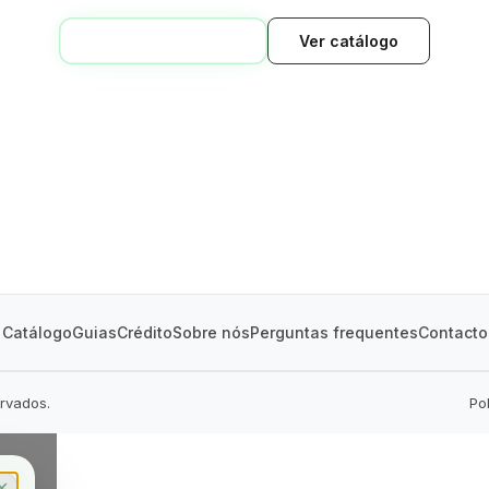
VOLTAR AO INÍCIO
Ver catálogo
GREEN VILLAGE
MOBILE HOMES
Catálogo
Guias
Crédito
Sobre nós
Perguntas frequentes
Contacto
ervados.
Po
✕