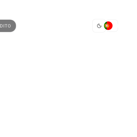
PT
DITO