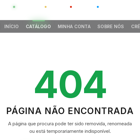
GLOBAL
LUXO
CHINA
BARCO CASA
INÍCIO
CATÁLOGO
MINHA CONTA
SOBRE NÓS
CRÉ
404
PÁGINA NÃO ENCONTRADA
A página que procura pode ter sido removida, renomeada
ou está temporariamente indisponível.