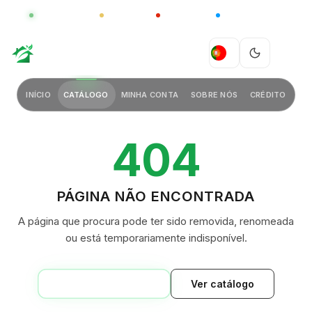
GLOBAL
LUXO
CHINA
BARCO CASA
Conheça a gama China
CLIQUE PARA EXPLORAR
GREEN VILLAGE
PT
INÍCIO
CATÁLOGO
MINHA CONTA
SOBRE NÓS
CRÉDITO
404
PÁGINA NÃO ENCONTRADA
A página que procura pode ter sido removida, renomeada
ou está temporariamente indisponível.
VOLTAR AO INÍCIO
Ver catálogo
GREEN VILLAGE